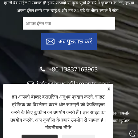
हमारी वेब साईट में स्वागत है! हमारे उत्पादों या मूल्य सूची के बारे में पूछताछ के लिए, कृपया
अपना ईमेल हमारे पास छोड़ दें और हम 24 घंटे के भीतर संपर्क में रहेंगे।
अब पूछताछ करें
+86-13837163963
info@brushfilaments.com
X
हम आपको बेहतर ब्राउज़िंग अनुभव प्रदान करने, साइट
ट्रैफ़िक का विश्लेषण करने और सामग्री को वैयक्तिकृत
करने के लिए कुकीज़ का उपयोग करते हैं। इस साइट का
कॉपीराइट © 2023 Filawing Industry Co., Limited - अपघर्षक नायलॉन
उपयोग करके, आप कुकीज़ के हमारे उपयोग से सहमत हैं।
फ़िलामेंट्स, सिलिकॉन कार्बाइड फ़िलामेंट्स, डायमंड फ़िलामेंट्स - सर्वाधिकार सुरक्षित
गोपनीयता नीति
Links
Sitemap
RSS
XML
गोपनीयता नीति