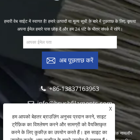
हमारी वेब साईट में स्वागत है! हमारे उत्पादों या मूल्य सूची के बारे में पूछताछ के लिए, कृपया
अपना ईमेल हमारे पास छोड़ दें और हम 24 घंटे के भीतर संपर्क में रहेंगे।
अब पूछताछ करें
+86-13837163963
info@brushfilaments.com
X
हम आपको बेहतर ब्राउज़िंग अनुभव प्रदान करने, साइट
ट्रैफ़िक का विश्लेषण करने और सामग्री को वैयक्तिकृत
करने के लिए कुकीज़ का उपयोग करते हैं। इस साइट का
कॉपीराइट © 2023 Filawing Industry Co., Limited - अपघर्षक नायलॉन