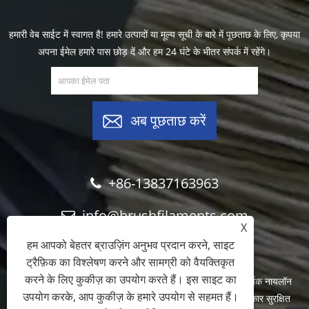
हमारी वेब साईट में स्वागत है! हमारे उत्पादों या मूल्य सूची के बारे में पूछताछ के लिए, कृपया
अपना ईमेल हमारे पास छोड़ दें और हम 24 घंटे के भीतर संपर्क में रहेंगे।
अब पूछताछ करें
+86-13837163963
info@brushfilaments.com
X
हम आपको बेहतर ब्राउज़िंग अनुभव प्रदान करने, साइट
ट्रैफ़िक का विश्लेषण करने और सामग्री को वैयक्तिकृत
करने के लिए कुकीज़ का उपयोग करते हैं। इस साइट का
कॉपीराइट © 2023 Filawing Industry Co., Limited - अपघर्षक नायलॉन
उपयोग करके, आप कुकीज़ के हमारे उपयोग से सहमत हैं।
फ़िलामेंट्स, सिलिकॉन कार्बाइड फ़िलामेंट्स, डायमंड फ़िलामेंट्स - सर्वाधिकार सुरक्षित