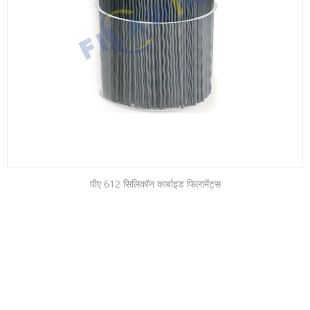
पीए 612 सिलिकॉन कार्बाइड फिलामेंट्स