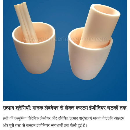
उत्पाद श्रेणियाँ: मानक लैबवेयर से लेकर कस्टम इंजीनियर घटकों तक
ईसी की एल्यूमिना सिरेमिक लैबवेयर और संबंधित उत्पाद श्रृंखलाएं मानक कैटलॉग आइटम
और पूरी तरह से कस्टम इंजीनियर समाधानों तक फैली हुई हैं।