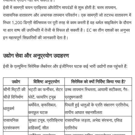
ईसी में सामग्री चयन प्रक्रिया ऑपरेटिंग मापदंडों से शुरू होती है: चरम तापमान,
रासायनिक वातावरण और अचानक तापमान परिवर्तन। एक सामग्री जो तटस्थ वातावरण में
स्थिर 1,200 डिग्री सेल्सियस पर पूरी तरह से काम करती है वह थर्मल साइक्लिंग के दौरान
या क्षार वाष्प की उपस्थिति में तेजी से विफल हो सकती है। EC का तीन दशकों का अनुभव
इन महत्वपूर्ण सिफ़ारिशों की जानकारी देता है।
उद्योग सेवा और अनुप्रयोग उदाहरण
ईसी के एल्यूमिना सिरेमिक लैबवेयर और इंजीनियर घटक कई भारी उद्योगों तक पहुंचते हैं:
उद्योग
विशिष्ट अनुप्रयोग
सिरेमिक को क्यों निर्दिष्ट किया गया है?
चीनी मिट्टी की
भट्टी का फर्नीचर, सेटर
उच्च तापमान स्थिरता, आयामी सटीकता, गैर-
चीज़ें विनिर्माण
प्लेटें, फायरिंग ट्यूब
प्रदूषणकारी
थर्मोवेल, क्रूसिबल,
पिघली हुई धातुओं के प्रति संक्षारण प्रतिरोध,
धातुकर्म
करछुल घटक
तापीय आघात सहनशीलता
रासायनिक
सुरक्षा ट्यूब, प्रतिक्रिया
रासायनिक जड़ता, अभेद्य संरचना, एसिड
प्रसंस्करण
वाहिकाएँ, सील
प्रतिरोध