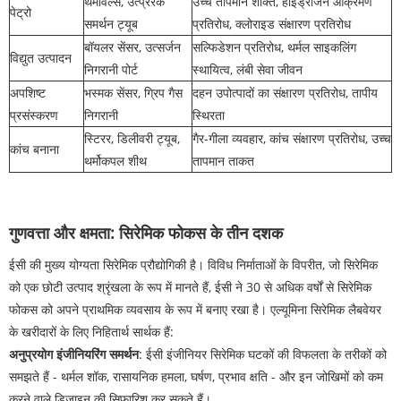
थर्मोवेल्स, उत्प्रेरक
उच्च तापमान शक्ति, हाइड्रोजन आक्रमण
पेट्रो
समर्थन ट्यूब
प्रतिरोध, क्लोराइड संक्षारण प्रतिरोध
बॉयलर सेंसर, उत्सर्जन
सल्फिडेशन प्रतिरोध, थर्मल साइकलिंग
विद्युत उत्पादन
निगरानी पोर्ट
स्थायित्व, लंबी सेवा जीवन
अपशिष्ट
भस्मक सेंसर, ग्रिप गैस
दहन उपोत्पादों का संक्षारण प्रतिरोध, तापीय
प्रसंस्करण
निगरानी
स्थिरता
स्टिरर, डिलीवरी ट्यूब,
गैर-गीला व्यवहार, कांच संक्षारण प्रतिरोध, उच्च
कांच बनाना
थर्मोकपल शीथ
तापमान ताकत
गुणवत्ता और क्षमता: सिरेमिक फोकस के तीन दशक
ईसी की मुख्य योग्यता सिरेमिक प्रौद्योगिकी है। विविध निर्माताओं के विपरीत, जो सिरेमिक
को एक छोटी उत्पाद श्रृंखला के रूप में मानते हैं, ईसी ने 30 से अधिक वर्षों से सिरेमिक
फोकस को अपने प्राथमिक व्यवसाय के रूप में बनाए रखा है। एल्यूमिना सिरेमिक लैबवेयर
के खरीदारों के लिए निहितार्थ सार्थक हैं:
अनुप्रयोग इंजीनियरिंग समर्थन
: ईसी इंजीनियर सिरेमिक घटकों की विफलता के तरीकों को
समझते हैं - थर्मल शॉक, रासायनिक हमला, घर्षण, प्रभाव क्षति - और इन जोखिमों को कम
करने वाले डिज़ाइन की सिफारिश कर सकते हैं।