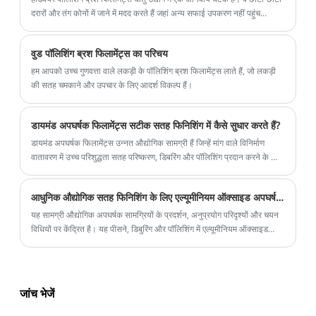
दरारों और तंग कोनों में जाने में मदद करते हैं जहां अन्य सफाई उपकरण नहीं पहुंच
सकते। ये ब्रश फिलामेंट्स नायलॉन, पीतल, कांस्य और अन्य समान सामग्रियों सहित
विभिन्न सामग्रियों से बनाए जाते हैं।
वुड पॉलिशिंग ब्रश फिलामेंट्स का परिचय
हम आपको उच्च गुणवत्ता वाले लकड़ी के पॉलिशिंग ब्रश फिलामेंट्स लाते हैं, जो लकड़ी
की सतह चमकाने और उपचार के लिए आदर्श विकल्प हैं।
डायमंड अपघर्षक फिलामेंट्स सटीक सतह फिनिशिंग में कैसे सुधार करते हैं?
डायमंड अपघर्षक फिलामेंट्स उन्नत औद्योगिक सामग्री हैं जिन्हें मांग वाले विनिर्माण
वातावरण में उच्च परिशुद्धता सतह परिष्करण, डिबरिंग और पॉलिशिंग प्रदान करने के लिए
डिज़ाइन किया गया है। ये फिलामेंट्स टिकाऊ पॉलिमर फिलामेंट्स के भीतर सूक्ष्म हीरे के
कणों को शामिल करते हैं, जिससे ब्रश और फिनिशिंग टूल को आधार सामग्री को
आधुनिक औद्योगिक सतह फिनिशिंग के लिए एल्यूमीनियम ऑक्साइड अपघर्षक फिलामेंट्स क्यों आवश्यक हैं?
नुकसान पहुंचाए बिना लगातार घर्षण प्राप्त करने की अनुमति मिलती है। एयरोस्पेस,
ऑटोमोटिव, इलेक्ट्रॉनिक्स, मोल्ड निर्माण और सटीक मशीनिंग जैसे उद्योग असंगत
यह सामग्री औद्योगिक अपघर्षक सामग्रियों के प्रदर्शन, अनुप्रयोग परिदृश्यों और चयन
डिबरिंग, टूल घिसाव और अकुशल परिष्करण चक्र जैसी चुनौतियों को हल करने के लिए
विधियों पर केंद्रित है। यह पीसने, डिबुरिंग और पॉलिशिंग में एल्यूमीनियम ऑक्साइड
हीरे के अपघर्षक फिलामेंट्स पर तेजी से निर्भर हो रहे हैं।
अपघर्षक के फायदों का विश्लेषण करता है, लागू उद्योगों और व्यावहारिक चयन कौशल को
सुलझाता है, और औद्योगिक खरीद उपयोगकर्ताओं के लिए व्यापक संदर्भ प्रदान करने के
लिए एक विश्वसनीय निर्माता का परिचय देता है।
जांच भेजें