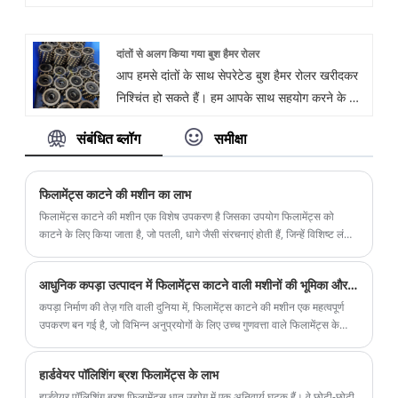
मेक-अप ब्रश निर्माता और आपूर्तिकर्ता के लिए पतला PBT
ब्रिसल्स है। पीबीटी ब्रिसल्स टेपर्ड का उपयोग मुख्य रूप
दांतों से अलग किया गया बुश हैमर रोलर
से उच्च श्रेणी के टूथब्रश और मेकअप ब्रश, फेस-क्लीनिंग
आप हमसे दांतों के साथ सेपरेटेड बुश हैमर रोलर खरीदकर
ब्रश और नेल ब्रश के उत्पादन के लिए किया जाता है। वे
निश्चिंत हो सकते हैं। हम आपके साथ सहयोग करने के लिए
नरम और अधिक आरामदायक हैं, अच्छे पहनने के प्रतिरोध,
तत्पर हैं, यदि आप अधिक जानना चाहते हैं, तो आप अभी
मजबूत क्रूरता और झुकने की वसूली है।
संबंधित ब्लॉग
समीक्षा
हमसे परामर्श कर सकते हैं, हम आपको समय पर जवाब देंगे!
फिलामेंट्स काटने की मशीन का लाभ
फिलामेंट्स काटने की मशीन एक विशेष उपकरण है जिसका उपयोग फिलामेंट्स को
काटने के लिए किया जाता है, जो पतली, धागे जैसी संरचनाएं होती हैं, जिन्हें विशिष्ट लंबाई
में काटा जाता है।
आधुनिक कपड़ा उत्पादन में फिलामेंट्स काटने वाली मशीनों की भूमिका और प्रगति
कपड़ा निर्माण की तेज़ गति वाली दुनिया में, फिलामेंट्स काटने की मशीन एक महत्वपूर्ण
उपकरण बन गई है, जो विभिन्न अनुप्रयोगों के लिए उच्च गुणवत्ता वाले फिलामेंट्स के
उत्पादन में महत्वपूर्ण भूमिका निभा रही है। यह लेख फिलामेंट्स काटने वाली मशीनों के
महत्व, कार्यक्षमता और हाल की प्रगति की पड़ताल करता है।
हार्डवेयर पॉलिशिंग ब्रश फिलामेंट्स के लाभ
हार्डवेयर पॉलिशिंग ब्रश फिलामेंट्स धातु उद्योग में एक अनिवार्य घटक हैं। वे छोटी-छोटी