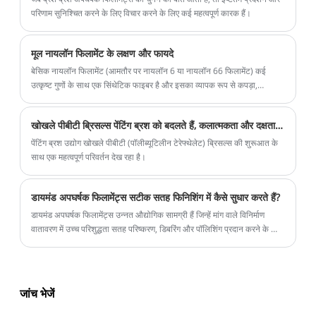
परिणाम सुनिश्चित करने के लिए विचार करने के लिए कई महत्वपूर्ण कारक हैं।
मूल नायलॉन फिलामेंट के लक्षण और फायदे
बेसिक नायलॉन फिलामेंट (आमतौर पर नायलॉन 6 या नायलॉन 66 फिलामेंट) कई
उत्कृष्ट गुणों के साथ एक सिंथेटिक फाइबर है और इसका व्यापक रूप से कपड़ा,
औद्योगिक और इंजीनियरिंग प्लास्टिक क्षेत्रों में उपयोग किया जाता है। निम्नलिखित
इसकी मुख्य विशेषताएं और लाभ हैं:
खोखले पीबीटी ब्रिसल्स पेंटिंग ब्रश को बदलते हैं, कलात्मकता और दक्षता में क्रांति लाते हैं
पेंटिंग ब्रश उद्योग खोखले पीबीटी (पॉलीब्यूटिलीन टेरेफ्थेलेट) ब्रिसल्स की शुरूआत के
साथ एक महत्वपूर्ण परिवर्तन देख रहा है।
डायमंड अपघर्षक फिलामेंट्स सटीक सतह फिनिशिंग में कैसे सुधार करते हैं?
डायमंड अपघर्षक फिलामेंट्स उन्नत औद्योगिक सामग्री हैं जिन्हें मांग वाले विनिर्माण
वातावरण में उच्च परिशुद्धता सतह परिष्करण, डिबरिंग और पॉलिशिंग प्रदान करने के लिए
डिज़ाइन किया गया है। ये फिलामेंट्स टिकाऊ पॉलिमर फिलामेंट्स के भीतर सूक्ष्म हीरे के
कणों को शामिल करते हैं, जिससे ब्रश और फिनिशिंग टूल को आधार सामग्री को
नुकसान पहुंचाए बिना लगातार घर्षण प्राप्त करने की अनुमति मिलती है। एयरोस्पेस,
ऑटोमोटिव, इलेक्ट्रॉनिक्स, मोल्ड निर्माण और सटीक मशीनिंग जैसे उद्योग असंगत
जांच भेजें
डिबरिंग, टूल घिसाव और अकुशल परिष्करण चक्र जैसी चुनौतियों को हल करने के लिए
हीरे के अपघर्षक फिलामेंट्स पर तेजी से निर्भर हो रहे हैं।