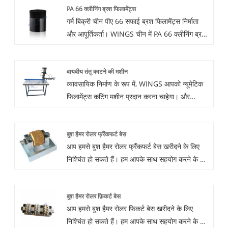
PA 66 क्लीनिंग ब्रश फिलामेंट्स
गर्म बिक्री चीन पीए 66 सफाई ब्रश फिलामेंट्स निर्माता
और आपूर्तिकर्ता। WINGS चीन में PA 66 क्लीनिंग ब्रश
फिलामेंट्स निर्माता और आपूर्तिकर्ता है। नायलॉन 66
फाइबर ब्रिसल फिलामेंट का औद्योगिक उपयोग मूल रूप से
वायवीय तंतु काटने की मशीन
नायलॉन 6 के समान है, लेकिन इसमें PA6 की तुलना में
व्यावसायिक निर्माण के रूप में, WINGS आपको न्यूमेटिक
बेहतर प्रतिरोध, उच्च तापमान प्रतिरोध और रासायनिक
फिलामेंट्स कटिंग मशीन प्रदान करना चाहेगा। और
संक्षारण प्रतिरोध है।
WINGS आपको सबसे अच्छी बिक्री के बाद सेवा और
समय पर डिलीवरी प्रदान करेगा। अद्वितीय काटने वाला
बुश हैमर रोलर फ्रैंकफर्ट बेस
ब्लेड हमारे हाइड्रोलिक फिलामेंट्स काटने की मशीन को
आप हमसे बुश हैमर रोलर फ्रैंकफर्ट बेस खरीदने के लिए
बड़े व्यास के फिलामेंट्स के साथ एक परिपूर्ण मेल बनाता है।
निश्चिंत हो सकते हैं। हम आपके साथ सहयोग करने के लिए
तत्पर हैं, यदि आप अधिक जानना चाहते हैं, तो आप अभी
हमसे परामर्श कर सकते हैं, हम आपको समय पर जवाब देंगे!
बुश हैमर रोलर फ़िकर्ट बेस
आप हमसे बुश हैमर रोलर फिकर्ट बेस खरीदने के लिए
निश्चिंत हो सकते हैं। हम आपके साथ सहयोग करने के लिए